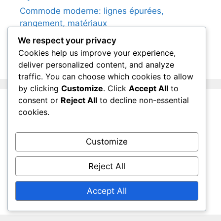
Commode moderne: lignes épurées,
rangement, matériaux
Table à manger extensible: fonctionnalité,
We respect your privacy
style, matériaux
Cookies help us improve your experience,
deliver personalized content, and analyze
traffic. You can choose which cookies to allow
by clicking
Customize
. Click
Accept All
to
consent or
Reject All
to decline non-essential
cookies.
Categories
Customize
Choisir le bon meuble pour votre espace
L'impact des meubles sur votre bien-être
Reject All
Les tendances actuelles en matière de
meubles
Accept All