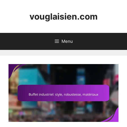
Skip
to
vouglaisien.com
content
Menu