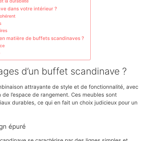
t la durabilité
e dans votre intérieur ?
cohérent
s
ires
 en matière de buffets scandinaves ?
nce
é
ages d’un buffet scandinave ?
inaison attrayante de style et de fonctionnalité, avec
on de l’espace de rangement. Ces meubles sont
iaux durables, ce qui en fait un choix judicieux pour un
ign épuré
scandinave se caractérise par des lignes simples et