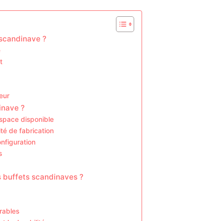
 scandinave ?
é
t
ieur
inave ?
espace disponible
té de fabrication
nfiguration
s
s buffets scandinaves ?
urables