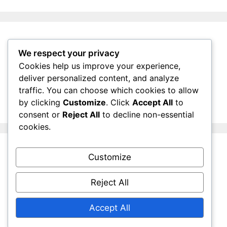
rangement, matériaux
Table à manger extensible: fonctionnalité,
style, matériaux
We respect your privacy
Cookies help us improve your experience,
deliver personalized content, and analyze
traffic. You can choose which cookies to allow
Categories
by clicking
Customize
. Click
Accept All
to
consent or
Reject All
to decline non-essential
cookies.
Choisir le bon meuble pour votre espace
L'impact des meubles sur votre bien-être
Customize
Les tendances actuelles en matière de
meubles
Reject All
Accept All