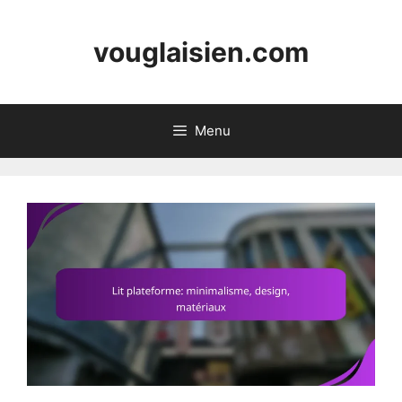
Skip
to
vouglaisien.com
content
Menu